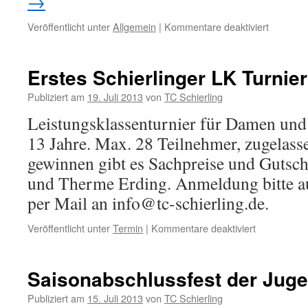
→
Veröffentlicht unter
Allgemein
|
Kommentare deaktiviert
für
Schierlin
Knaben
14
Erstes Schierlinger LK Turnier
sind
Meister
Publiziert am
19. Juli 2013
von
TC Schierling
Leistungsklassenturnier für Damen und
13 Jahre. Max. 28 Teilnehmer, zugelas
gewinnen gibt es Sachpreise und Gutsch
und Therme Erding. Anmeldung bitte a
per Mail an info@tc-schierling.de.
Veröffentlicht unter
Termin
|
Kommentare deaktiviert
für
Erstes
Schierlinger
LK
Saisonabschlussfest der Jug
Turnier
Publiziert am
15. Juli 2013
von
TC Schierling