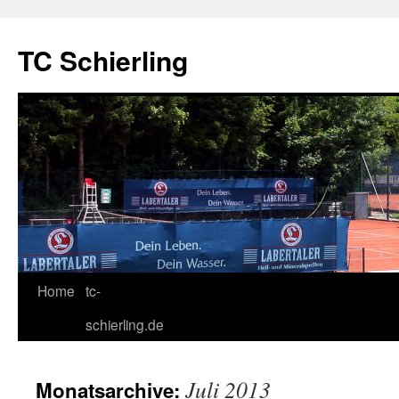
TC Schierling
Home
tc-
Springe
schierling.de
zum
Inhalt
Juli 2013
Monatsarchive: