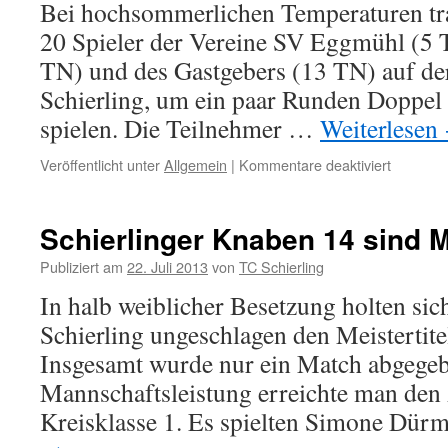
Bei hochsommerlichen Temperaturen tr
20 Spieler der Vereine SV Eggmühl (5
TN) und des Gastgebers (13 TN) auf de
Schierling, um ein paar Runden Doppel
spielen. Die Teilnehmer …
Weiterlesen
Veröffentlicht unter
Allgemein
|
Kommentare deaktiviert
für
Bericht
Sommerfe
2013
Schierlinger Knaben 14 sind M
Publiziert am
22. Juli 2013
von
TC Schierling
In halb weiblicher Besetzung holten si
Schierling ungeschlagen den Meistertitel
Insgesamt wurde nur ein Match abgegeb
Mannschaftsleistung erreichte man den 
Kreisklasse 1. Es spielten Simone Dür