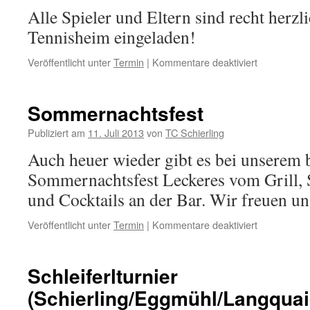
Alle Spieler und Eltern sind recht herzl
Tennisheim eingeladen!
Veröffentlicht unter
Termin
|
Kommentare deaktiviert
für
Saisonabsch
der
Jugendman
Sommernachtsfest
Publiziert am
11. Juli 2013
von
TC Schierling
Auch heuer wieder gibt es bei unserem 
Sommernachtsfest Leckeres vom Grill, S
und Cocktails an der Bar. Wir freuen u
Veröffentlicht unter
Termin
|
Kommentare deaktiviert
für
Sommernach
Schleiferlturnier
(Schierling/Eggmühl/Langquai