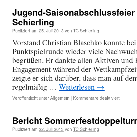
Jugend-Saisonabschlussfeier
Schierling
Publiziert am
25. Juli 2013
von
TC Schierling
Vorstand Christian Blaschko konnte bei 
Punktspielrunde wieder viele Nachwuch
begrüßen. Er dankte allen Aktiven und B
Engagement während der Wettkampfzeit
zeigte er sich darüber, dass man auf de
regelmäßig …
Weiterlesen
→
Veröffentlicht unter
Allgemein
|
Kommentare deaktiviert
für
Jugend-
Saisonab
beim
Bericht Sommerfestdoppelturn
TC
Schierlin
Publiziert am
22. Juli 2013
von
TC Schierling