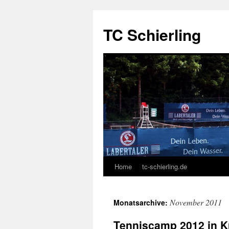
TC Schierling
Home
tc-schierling.de
Springe
zum
November 2011
Monatsarchive:
Inhalt
Tenniscamp 2012 in K