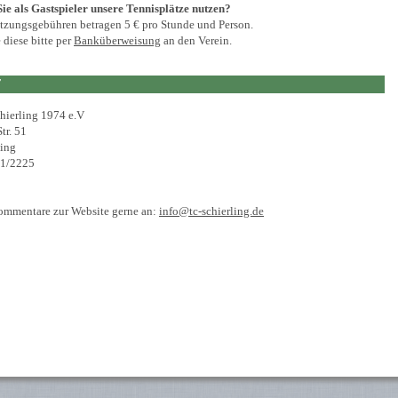
ie als Gastspieler unsere Tennisplätze nutzen?
tzungsgebühren betragen 5 € pro Stunde und Person.
 diese bitte per
Banküberweisung
an den Verein.
T
hierling 1974 e.V
tr. 51
ling
51/2225
ommentare zur Website gerne an:
info@tc-schierling.de