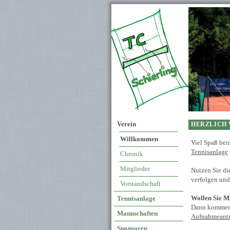
Tennis · Tennisvere
Verein
HERZLICH 
Willkommen
Viel Spaß bei
Tennisanlage
Chronik
Mitglieder
Nutzen Sie di
verfolgen un
Vorstandschaft
Wollen Sie M
Tennisanlage
Dann kommen 
Mannschaften
Aufnahmeant
Sponsoren