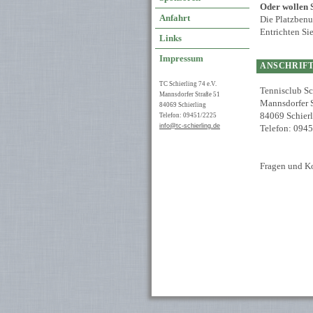
Oder wollen S
Anfahrt
Die Platzbenu
Entrichten Sie
Links
Impressum
ANSCHRIF
TC Schierling 74 e.V.
Tennisclub Sc
Mannsdorfer Straße 51
Mannsdorfer S
84069 Schierling
84069 Schier
Telefon: 09451/2225
info@tc-schierling.de
Telefon: 094
Fragen und K