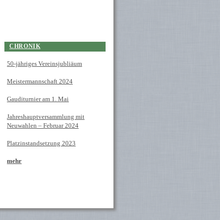
CHRONIK
50-jähriges Vereinsjubliäum
Meistermannschaft 2024
Gauditurnier am 1. Mai
Jahreshauptversammlung mit
Neuwahlen – Februar 2024
Platzinstandsetzung 2023
mehr