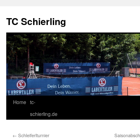
TC Schierling
Home
tc-
Springe
schierling.de
zum
Inhalt
←
Schleiferlturnier
Saisonabsch