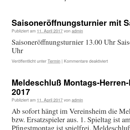
Saisoneröffnungsturnier mit 
Publiziert am
11. April 2017
von
admin
Saisoneröffnungsturnier 13.00 Uhr Sai
Uhr
Veröffentlicht unter
Termin
|
Kommentare deaktiviert
für
Saisoneröff
mit
Saisoneröf
Meldeschluß Montags-Herren
2017
Publiziert am
11. April 2017
von
admin
Ab sofort hängt im Vereinsheim die Mel
bzw. Ersatzspieler aus. 1. Spieltag ist
Pfingstmontag ist spielfrei. Meldeschluß