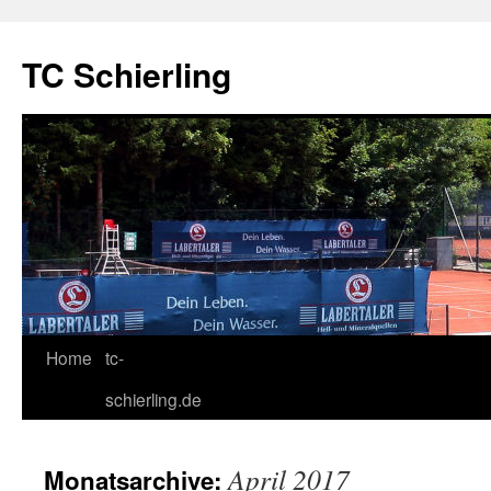
TC Schierling
Home
tc-
Springe
schierling.de
zum
Inhalt
April 2017
Monatsarchive: